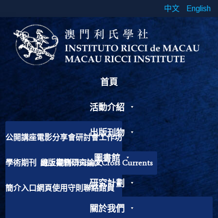
中文
English
首頁
活動介紹
出版刊物
公開講座
電影分享會
研討會
工作坊
書展
靈修工作坊
其他活動
圖書館
學術期刊
出版書籍
線上期刊
研究論文
Chinese Cross Currents
研究計劃
簡介
入口網頁
使用守則
聯絡館員
加入我們
歷史故事
捐獻書籍
關於我們
慕課相關
研究項目
課程介紹
課程列表